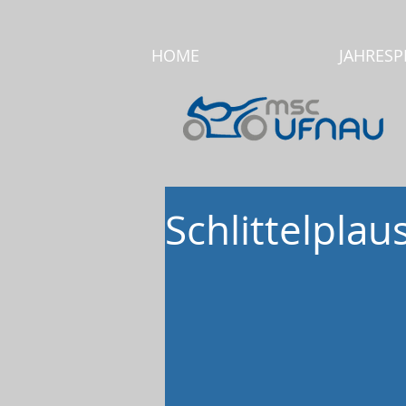
HOME
JAHRES
Schlittelplau