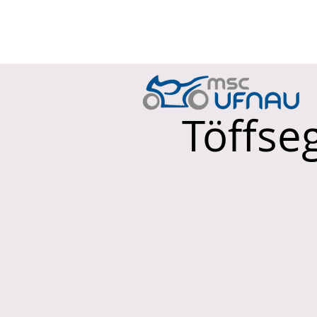
HOME
JAHRES
Töffse