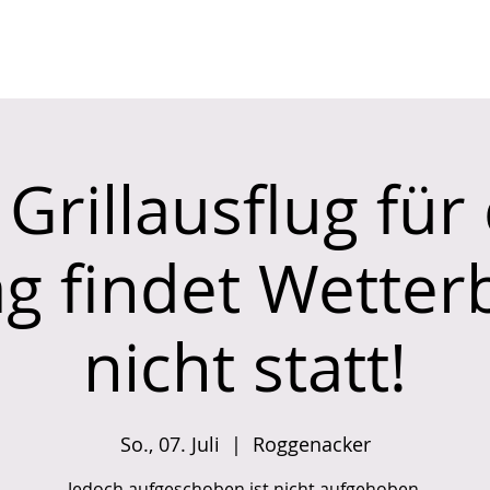
PROGRAMM
ÜBER UNS
Grillausflug für
g findet Wetter
nicht statt!
So., 07. Juli
  |  
Roggenacker
Jedoch aufgeschoben ist nicht aufgehoben.